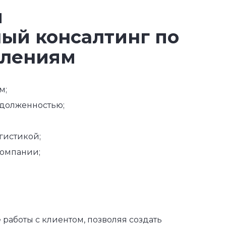
м
ый консалтинг по
влениям
м;
адолженностью;
гистикой;
компании;
работы с клиентом, позволяя создать