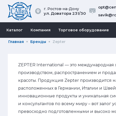
opt@cent
г. Ростов-на-Дону
ул. Доватора 231/30
savik@ro
Каталог
Компания
Торговое оборудование
Главная
Бренды
Zepter
ZEPTER International — это международная
производством, распространением и прода
красоты. Продукция Zepter производится н
расположенных в Германии, Италии и Швейц
инновационные продукты и уникальная сис
и консультантов по всему миру – вот залог 
превосходно подготовленными и высоко 