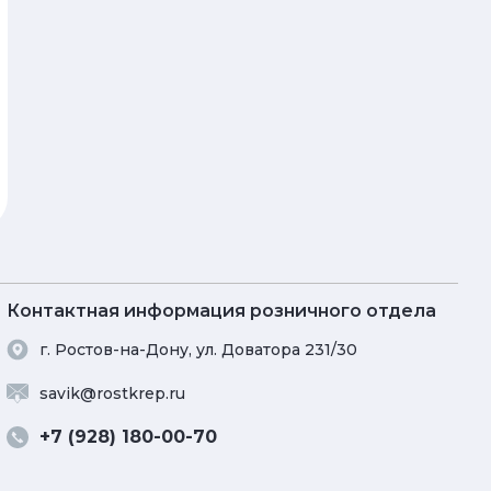
Шпоночное полотно 5 х3 сталь
Шпоночное по
Код товара: 00035476
Код товара
По запросу
По запро
Заказать
Заказат
Контактная информация розничного отдела
г. Ростов-на-Дону, ул. Доватора 231/30
savik@rostkrep.ru
+7 (928) 180-00-70