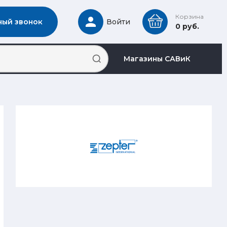
Корзина
ный звонок
Войти
0 руб.
Магазины САВиК