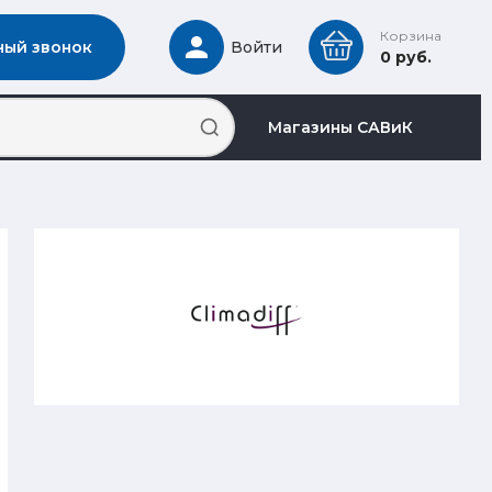
Корзина
ный звонок
Войти
0 руб.
Магазины САВиК