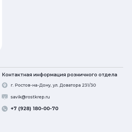
Шпоночное полотно 5 х3 сталь
Шпоночное по
Код товара: 00035476
Код товара
По запросу
По запро
Заказать
Заказат
Контактная информация розничного отдела
г. Ростов-на-Дону, ул. Доватора 231/30
savik@rostkrep.ru
+7 (928) 180-00-70