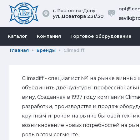
opt@cent
г. Ростов-на-Дону
ул. Доватора 231/30
savik@ro
Каталог
Компания
Торговое оборудование
Главная
Бренды
Climadiff
Climadiff - специалист №1 на рынке винны
объединить две культуры: профессиональны
вину. Созданная в 1997 году компания Clima
разработки, производства и продаж оборуд
крупным игроком на рынке бытовой техни
возникновение новых потребностей на рын
роль в этом сегменте.