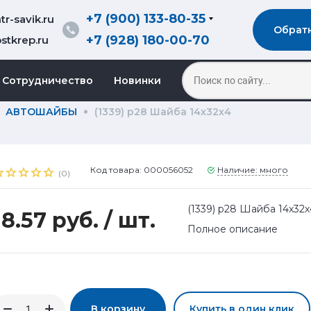
+7 (900) 133-80-35
r-savik.ru
Обрат
+7 (928) 180-00-70
stkrep.ru
Сотрудничество
Новинки
АВТОШАЙБЫ
(1339) р28 Шайба 14х32х4
Код товара: 000056052
Наличие: много
(0)
(1339) р28 Шайба 14х32х
18.57 руб.
/ шт.
Полное описание
В корзину
Купить в один клик