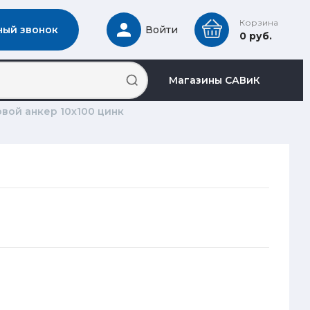
Корзина
ный звонок
Войти
0 руб.
Магазины САВиК
овой анкер 10х100 цинк