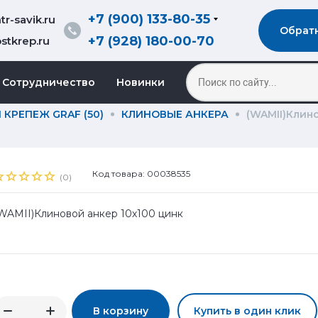
+7 (900) 133-80-35
r-savik.ru
Обрат
+7 (928) 180-00-70
stkrep.ru
Сотрудничество
Новинки
КРЕПЕЖ GRAF (50)
КЛИНОВЫЕ АНКЕРА
(WAMII)Клин
Код товара: 00038535
(0)
WAMII)Клиновой анкер 10х100 цинк
В корзину
Купить в один клик