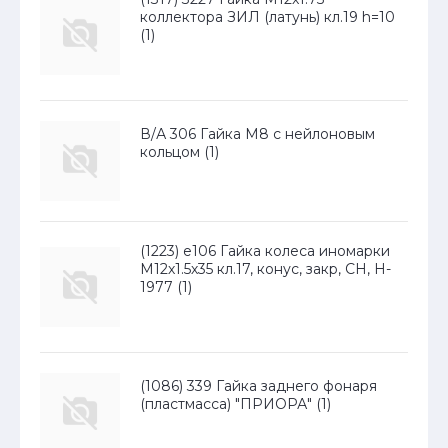
коллектора ЗИЛ (латунь) кл.19 h=10
(1)
В/А 306 Гайка М8 с нейлоновым
кольцом (1)
(1223) е106 Гайка колеса иномарки
М12х1.5х35 кл.17, конус, закр, СН, H-
1977 (1)
(1086) 339 Гайка заднего фонаря
(пластмасса) "ПРИОРА" (1)