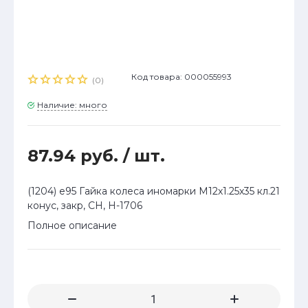
Код товара: 000055993
(0)
Наличие: много
87.94 руб.
/ шт.
(1204) е95 Гайка колеса иномарки М12х1.25х35 кл.21
конус, закр, СН, H-1706
Полное описание