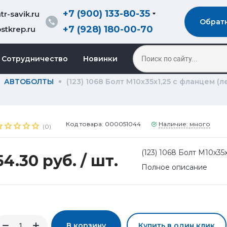
+7 (900) 133-80-35
r-savik.ru
Обрат
+7 (928) 180-00-70
stkrep.ru
Сотрудничество
Новинки
АВТОБОЛТЫ
(123) 1068 Болт М10х35х1,25 с фланцем (л
Код товара: 000051044
Наличие: много
(0)
(123) 1068 Болт М10х35
54.30 руб.
/ шт.
Полное описание
В корзину
Купить в один клик