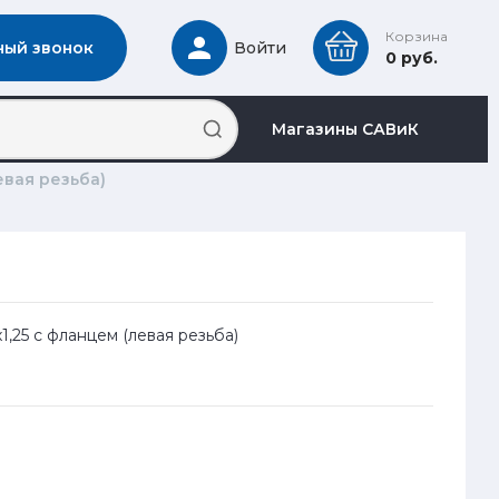
Корзина
ный звонок
Войти
0 руб.
Магазины САВиК
евая резьба)
х1,25 с фланцем (левая резьба)