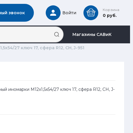
Корзина
ный звонок
Войти
0 руб.
Магазины САВиК
5х54/27 ключ 17, сфера R12, CH, J-951
ный иномарки М12х1,5х54/27 ключ 17, сфера R12, CH, J-