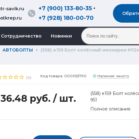
+7 (900) 133-80-35
r-savik.ru
Обрат
+7 (928) 180-00-70
stkrep.ru
Сотрудничество
Новинки
АВТОБОЛТЫ
(558) е159 Болт колёсный иномарки М12х1,
Код товара: 000053790
Наличие: много
(0)
(558) е159 Болт колёс
136.48 руб.
/ шт.
951
Полное описание