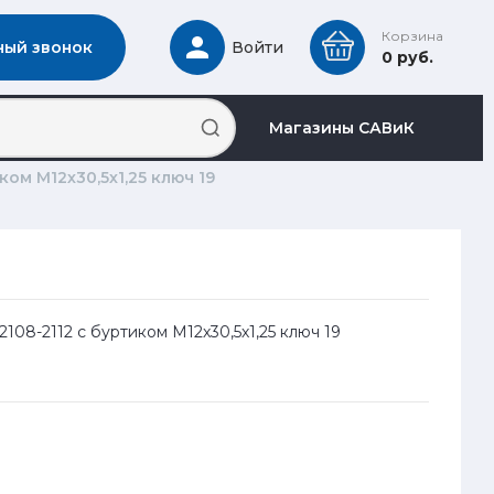
Корзина
ный звонок
Войти
0 руб.
Магазины САВиК
ком М12х30,5х1,25 ключ 19
2108-2112 с буртиком М12х30,5х1,25 ключ 19