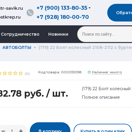
+7 (900) 133-80-35
r-savik.ru
Обрат
+7 (928) 180-00-70
stkrep.ru
Сотрудничество
Новинки
АВТОБОЛТЫ
(179) 22 Болт колесный 2108-2112 с бурти
Код товара: 000051098
Наличие: много
(0)
(179) 22 Болт колесный 
82.78 руб.
/ шт.
Полное описание
В корзину
Купить в один клик