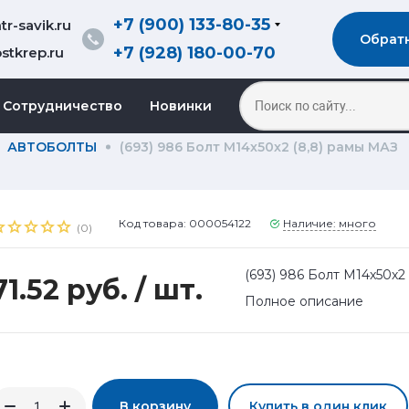
+7 (900) 133-80-35
r-savik.ru
Обрат
+7 (928) 180-00-70
stkrep.ru
Сотрудничество
Новинки
АВТОБОЛТЫ
(693) 986 Болт М14х50х2 (8,8) рамы МАЗ
Код товара: 000054122
Наличие: много
(0)
(693) 986 Болт М14х50х2
71.52 руб.
/ шт.
Полное описание
В корзину
Купить в один клик