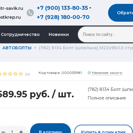
+7 (900) 133-80-35
r-savik.ru
Обрат
+7 (928) 180-00-70
stkrep.ru
Сотрудничество
Новинки
АВТОБОЛТЫ
(782) 8134 Болт (шпилька) М22х95х1,5 с
Код товара: 000053981
Наличие: много
(0)
(782) 8134 Болт (шп
589.95 руб.
/ шт.
Полное описание
В корзину
Купить в один клик