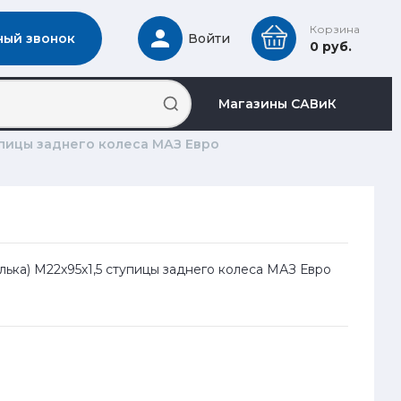
Корзина
ный звонок
Войти
0 руб.
Магазины САВиК
тупицы заднего колеса МАЗ Евро
илька) М22х95х1,5 ступицы заднего колеса МАЗ Евро