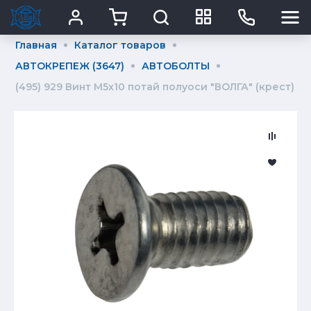
Главная
Каталог товаров
АВТОКРЕПЕЖ (3647)
АВТОБОЛТЫ
(495) 929 Винт М5х10 потай полуоси "ВОЛГА" (крест)