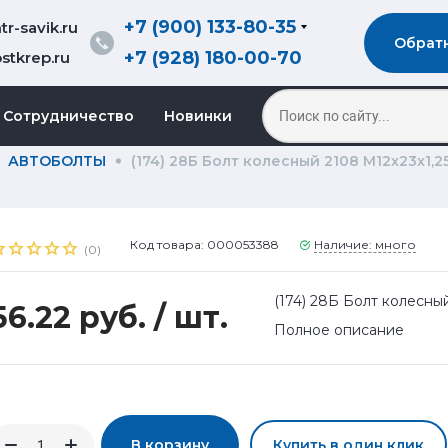
+7 (900) 133-80-35
r-savik.ru
Обрат
+7 (928) 180-00-70
stkrep.ru
Сотрудничество
Новинки
АВТОБОЛТЫ
(174) 28Б Болт колесный 2108 М12х23х1,2
Код товара: 000053388
Наличие: много
(0)
(174) 28Б Болт колесный
56.22 руб.
/ шт.
Полное описание
В корзину
Купить в один клик