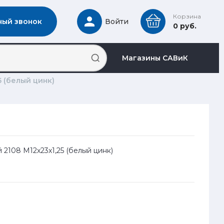
Корзина
ный звонок
Войти
0 руб.
Магазины САВиК
5 (белый цинк)
 2108 М12х23х1,25 (белый цинк)