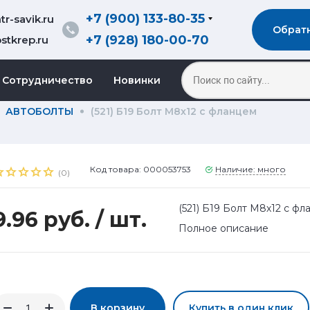
+7 (900) 133-80-35
r-savik.ru
Обрат
+7 (928) 180-00-70
stkrep.ru
Сотрудничество
Новинки
АВТОБОЛТЫ
(521) Б19 Болт М8х12 с фланцем
Код товара: 000053753
Наличие: много
(0)
(521) Б19 Болт М8х12 с фл
9.96 руб.
/ шт.
Полное описание
В корзину
Купить в один клик