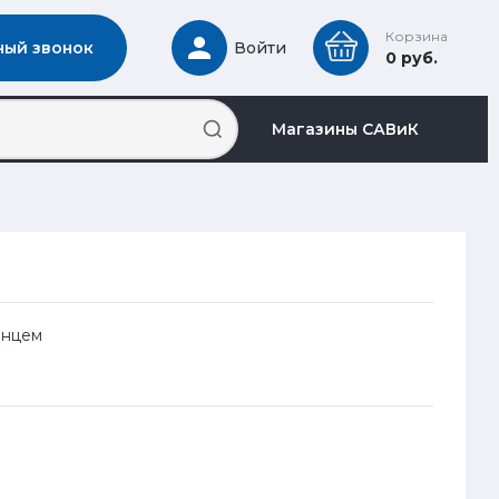
Корзина
ный звонок
Войти
0 руб.
Магазины САВиК
анцем