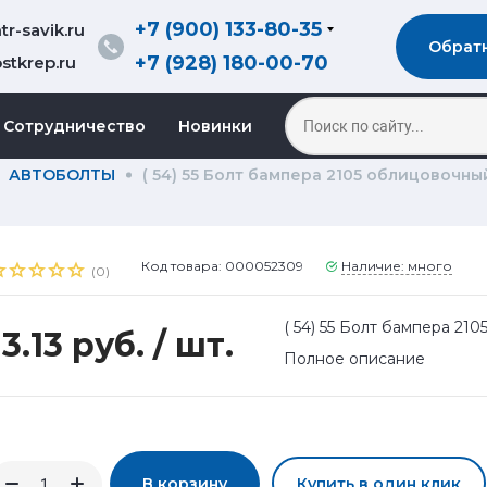
+7 (900) 133-80-35
r-savik.ru
Обрат
+7 (928) 180-00-70
stkrep.ru
Сотрудничество
Новинки
АВТОБОЛТЫ
( 54) 55 Болт бампера 2105 облицовочн
Код товара: 000052309
Наличие: много
(0)
( 54) 55 Болт бампера 2
13.13 руб.
/ шт.
Полное описание
В корзину
Купить в один клик