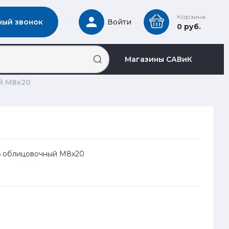
Корзина
ный звонок
Войти
0 руб.
Магазины САВиК
ый М8х20
105 облицовочный М8х20