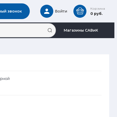
Корзина
ный звонок
Войти
0 руб.
Магазины САВиК
арной