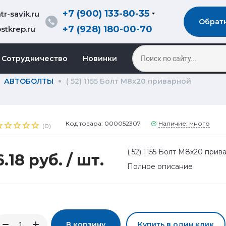
+7 (900) 133-80-35
r-savik.ru
Обрат
+7 (928) 180-00-70
stkrep.ru
Сотрудничество
Новинки
АВТОБОЛТЫ
( 52) 1155 Болт М8х20 приварной
Код товара: 000052307
Наличие: много
(0)
( 52) 1155 Болт М8х20 прив
6.18 руб.
/ шт.
Полное описание
В корзину
Купить в один клик