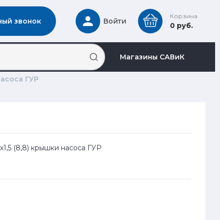
Корзина
ный звонок
Войти
0 руб.
Магазины САВиК
насоса ГУР
х1,5 (8,8) крышки насоса ГУР