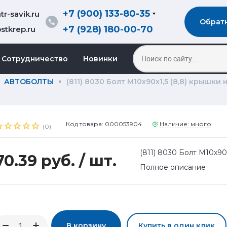
+7 (900) 133-80-35
r-savik.ru
Обрат
+7 (928) 180-00-70
stkrep.ru
Сотрудничество
Новинки
АВТОБОЛТЫ
(811) 8030 Болт М10х90х1,5 (8,8) крышки 
Код товара: 000053904
Наличие: много
(0)
(811) 8030 Болт М10х90
70.39 руб.
/ шт.
Полное описание
В корзину
Купить в один клик