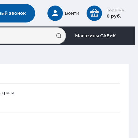
Корзина
ный звонок
Войти
0 руб.
Магазины САВиК
ха руля