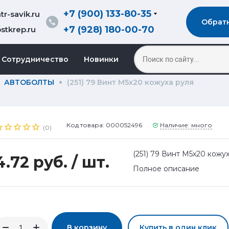
+7 (900) 133-80-35
r-savik.ru
Обрат
+7 (928) 180-00-70
stkrep.ru
Сотрудничество
Новинки
АВТОБОЛТЫ
(251) 79 Винт М5х20 кожуха руля
Код товара: 000052496
Наличие: много
(0)
(251) 79 Винт М5х20 кожу
4.72 руб.
/ шт.
Полное описание
В корзину
Купить в один клик