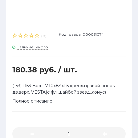
Код товара: 000051074
(0)
Наличие: много
180.38 руб.
/ шт.
(153) 1153 Болт М10х84х1,5 крепл.правой опоры
дв.верх. VESTA(c фл.,шайбой,звезд.,конус)
Полное описание